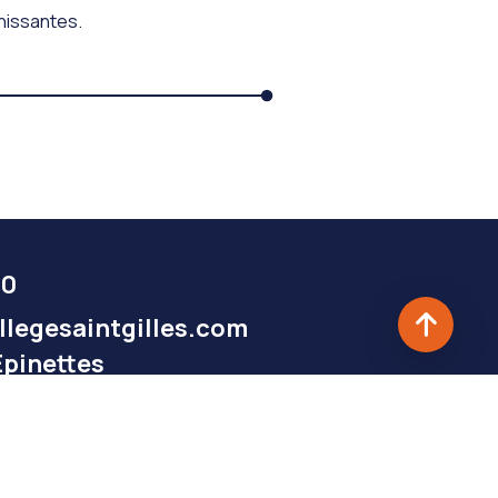
chissantes.
40
legesaintgilles.com
Epinettes
-Gilles-Croix-de-Vie
Mentions légales
Politique de confidentialité