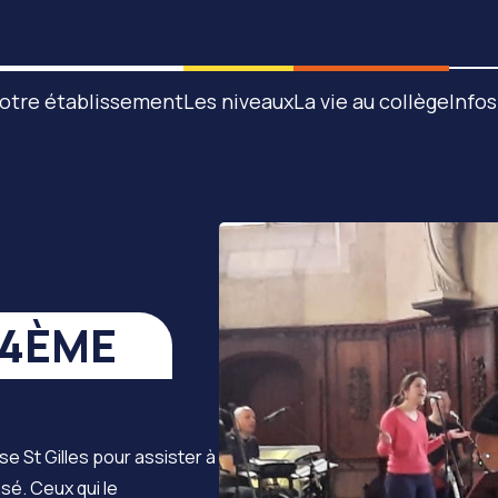
otre établissement
Les niveaux
La vie au collège
Infos
 4ÈME
e St Gilles pour assister à
sé. Ceux qui le