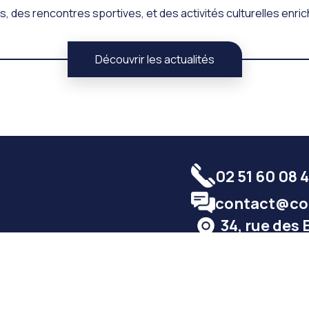
, des rencontres sportives, et des activités culturelles enri
Découvrir les actualités
02 51 60 08 
contact@col
34, rue des 
85800 Saint
ositif Ulis
Vie au collège
Infos pratiques
Actualités