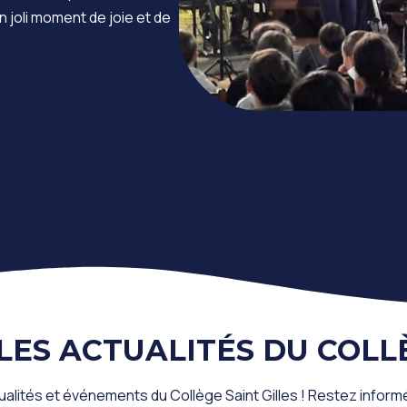
n joli moment de joie et de
LES ACTUALITÉS DU COLL
ualités et événements du Collège Saint Gilles ! Restez infor