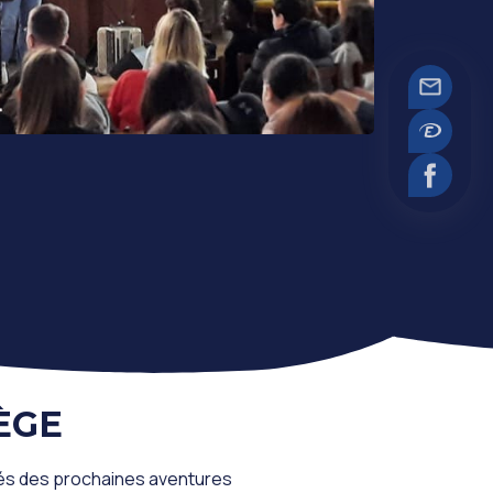
ÈGE
més des prochaines aventures