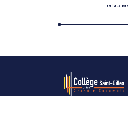
éducatives
Notre établissement
6ème
5ème
4ème
3ème
Disp