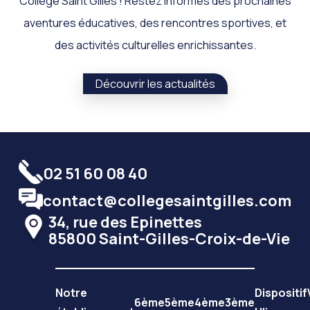
Collège Saint Gilles ! Restez informés des prochaines
aventures éducatives, des rencontres sportives, et
des activités culturelles enrichissantes.
Découvrir les actualités
02 51 60 08 40
contact@collegesaintgilles.com
34, rue des Epinettes
85800 Saint-Gilles-Croix-de-Vie
Notre
Dispositif
6ème
5ème
4ème
3ème