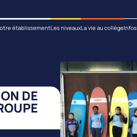
otre établissement
Les niveaux
La vie au collège
Infos
ION DE
GROUPE