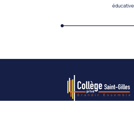
éducatives
Notre établissement
6ème
5ème
4ème
3ème
Disp