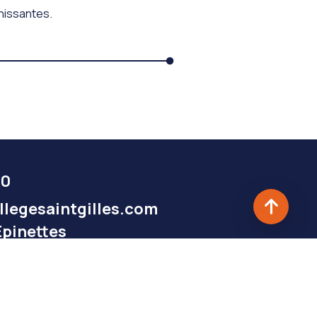
chissantes.
40
legesaintgilles.com
Epinettes
-Gilles-Croix-de-Vie
Mentions légales
Politique de confidentialité