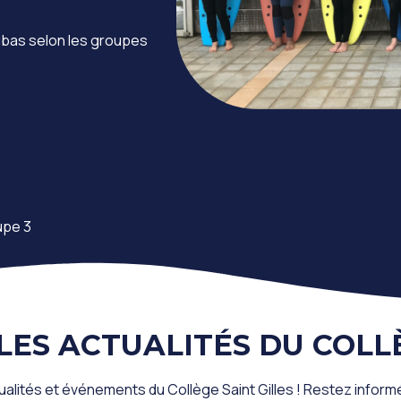
ubas selon les groupes
upe 3
LES ACTUALITÉS DU COLL
ualités et événements du Collège Saint Gilles ! Restez infor