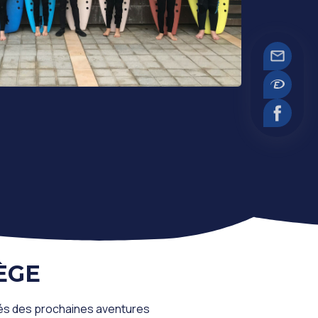
ÈGE
més des prochaines aventures