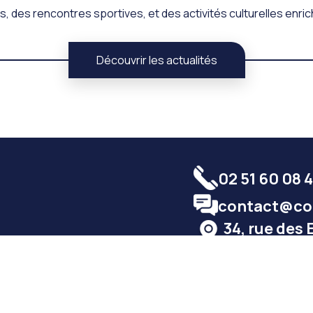
, des rencontres sportives, et des activités culturelles enri
Découvrir les actualités
02 51 60 08 
contact@col
34, rue des 
85800 Saint
ositif Ulis
Vie au collège
Infos pratiques
Actualités