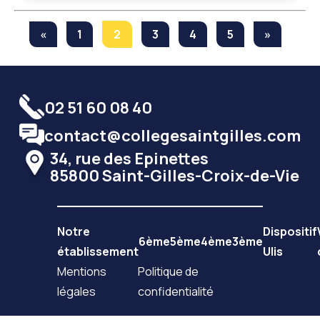
«
1
2
3
4
5
»
02 51 60 08 40
contact@collegesaintgilles.com
34, rue des Epinettes
85800 Saint-Gilles-Croix-de-Vie
Notre
Dispositif
6ème
5ème
4ème
3ème
établissement
Ulis
Mentions
Politique de
légales
confidentialité